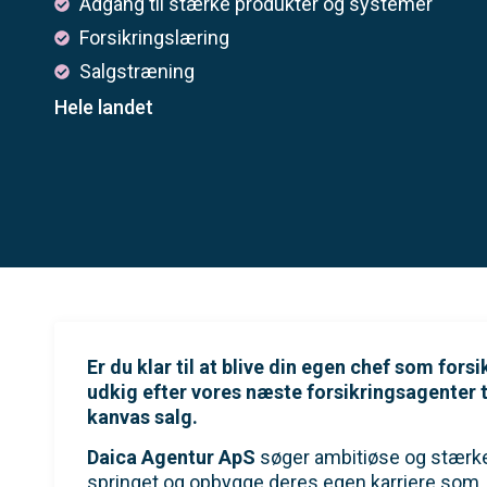
Adgang til stærke produkter og systemer
Forsikringslæring
Salgstræning
Hele landet
Er du klar til at blive din egen chef som fors
udkig efter vores næste forsikringsagenter t
kanvas salg.
Daica Agentur ApS
søger ambitiøse og stærke 
springet og opbygge deres egen karriere som