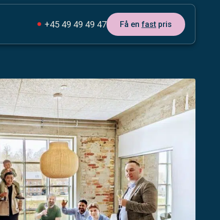
+45 49 49 49 47
Få en
fast
pris