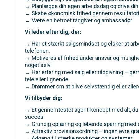
→ Planlægge din egen arbejdsdag og drive din
→ Skabe økonomisk frihed gennem resultatorie
→ Være en betroet rådgiver og ambassadør
Vi leder efter dig, der:
→ Har et stærkt salgsmindset og elsker at ar
telefonen.
→ Motiveres af frihed under ansvar og muligh
noget selv
→ Har erfaring med salg eller rådgivning – gern
tele eller lignende.
→ Drømmer om at blive selvstændig eller aller
Vi tilbyder dig:
→ Et gennemtestet agent-koncept med alt, du s
succes
→ Grundig oplæring og løbende sparring med e
→ Attraktiv provisionsordning – ingen øvre gr
→ Adgang til stærke produkter og systemer