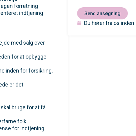
 egen forretning
nteret indtjening
Send ansøgning
Du hører fra os inden
bejde med salg over
eden for at opbygge
e inden for forsikring,
ede er det
kal bruge for at få
rfarne folk.
ænse for indtjening