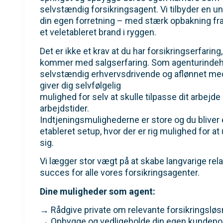
selvstændig forsikringsagent. Vi tilbyder en un
din egen forretning – med stærk opbakning fr
et veletableret brand i ryggen.
Det er ikke et krav at du har forsikringserfaring
kommer med salgserfaring. Som agenturindeha
selvstændig erhvervsdrivende og aflønnet med
giver dig selvfølgelig
mulighed for selv at skulle tilpasse dit arbejde i
arbejdstider.
Indtjeningsmulighederne er store og du bliver e
etableret setup, hvor der er rig mulighed for at
sig.
Vi lægger stor vægt på at skabe langvarige rel
succes for alle vores forsikringsagenter.
Dine muligheder som agent:
→ Rådgive private om relevante forsikringsløs
→ Opbygge og vedligeholde din egen kundepor