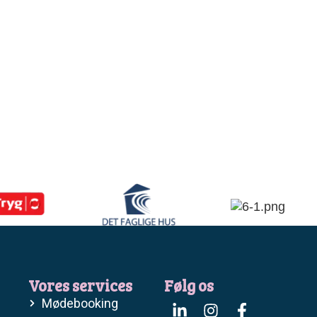
Vores services
Følg os
Mødebooking